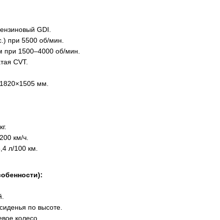
ензиновый GDI.
с.) при 5500 об/мин.
 при 1500–4000 об/мин.
тая CVT.
1820×1505 мм.
г.
200 км/ч.
,4 л/100 км.
собенности):
й.
сиденья по высоте.
вое колесо.