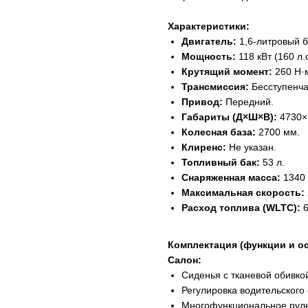
Характеристики:
Двигатель:
1,6-литровый б
Мощность:
118 кВт (160 л.
Крутящий момент:
260 Н·м
Трансмиссия:
Бесступенча
Привод:
Передний.
Габариты (Д×Ш×В):
4730×
Колесная база:
2700 мм.
Клиренс:
Не указан.
Топливный бак:
53 л.
Снаряженная масса:
1340 к
Максимальная скорость:
Расход топлива (WLTC):
6
Комплектация (функции и о
Салон:
Сиденья с тканевой обивко
Регулировка водительского 
Многофункциональное руле