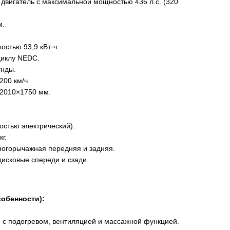
двигатель с максимальной мощностью 436 л.с. (320
м.
остью 93,9 кВт·ч.
циклу NEDC.
унды.
200 км/ч.
2010×1750 мм.
остью электрический).
г.
огорычажная передняя и задняя.
исковые спереди и сзади.
собенности):
 с подогревом, вентиляцией и массажной функцией.