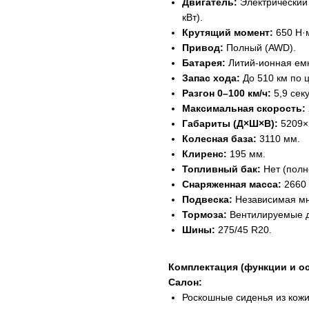
Двигатель:
Электрический 
кВт).
Крутящий момент:
650 Н·
Привод:
Полный (AWD).
Батарея:
Литий-ионная емк
Запас хода:
До 510 км по 
Разгон 0–100 км/ч:
5,9 сек
Максимальная скорость:
Габариты (Д×Ш×В):
5209×
Колесная база:
3110 мм.
Клиренс:
195 мм.
Топливный бак:
Нет (полн
Снаряженная масса:
2660 к
Подвеска:
Независимая мн
Тормоза:
Вентилируемые д
Шины:
275/45 R20.
Комплектация (функции и о
Салон:
Роскошные сиденья из кожи