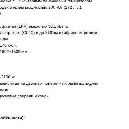
новка с 1,5-литровым бензиновым генератором
одвигателем мощностью 200 кВт (272 л.с.).
м.
фатная (LFP) емкостью 30,1 кВт·ч.
лектротяге (CLTC) и до 316 км в гибридном режиме.
унды.
170 км/ч.
1902×1509 мм.
2150 кг.
ависимая на двойных поперечных рычагах; задняя
имая.
исковые спереди и сзади.
собенности):