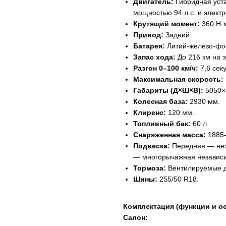
Двигатель:
Гибридная уста
мощностью 94 л.с. и электр
Крутящий момент:
360 Н·
Привод:
Задний.
Батарея:
Литий-железо-фос
Запас хода:
До 216 км на э
Разгон 0–100 км/ч:
7,6 сек
Максимальная скорость:
Габариты (Д×Ш×В):
5050×
Колесная база:
2930 мм.
Клиренс:
120 мм.
Топливный бак:
60 л.
Снаряженная масса:
1885–
Подвеска:
Передняя — нез
— многорычажная независ
Тормоза:
Вентилируемые д
Шины:
255/50 R18.
Комплектация (функции и о
Салон: