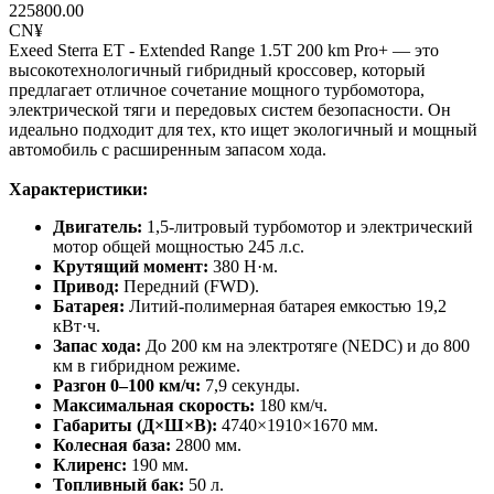
225800.00
CN¥
Exeed Sterra ET - Extended Range 1.5T 200 km Pro+ — это
высокотехнологичный гибридный кроссовер, который
предлагает отличное сочетание мощного турбомотора,
электрической тяги и передовых систем безопасности. Он
идеально подходит для тех, кто ищет экологичный и мощный
автомобиль с расширенным запасом хода.
Характеристики:
Двигатель:
1,5-литровый турбомотор и электрический
мотор общей мощностью 245 л.с.
Крутящий момент:
380 Н·м.
Привод:
Передний (FWD).
Батарея:
Литий-полимерная батарея емкостью 19,2
кВт·ч.
Запас хода:
До 200 км на электротяге (NEDC) и до 800
км в гибридном режиме.
Разгон 0–100 км/ч:
7,9 секунды.
Максимальная скорость:
180 км/ч.
Габариты (Д×Ш×В):
4740×1910×1670 мм.
Колесная база:
2800 мм.
Клиренс:
190 мм.
Топливный бак:
50 л.