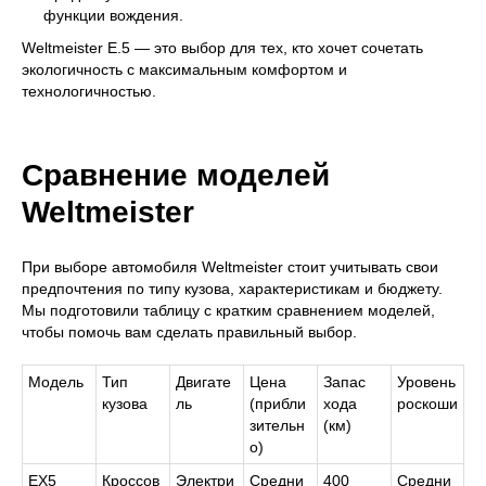
функции вождения.
Weltmeister E.5 — это выбор для тех, кто хочет сочетать
экологичность с максимальным комфортом и
технологичностью.
Сравнение моделей
Weltmeister
При выборе автомобиля Weltmeister стоит учитывать свои
предпочтения по типу кузова, характеристикам и бюджету.
Мы подготовили таблицу с кратким сравнением моделей,
чтобы помочь вам сделать правильный выбор.
Модель
Тип
Двигате
Цена
Запас
Уровень
кузова
ль
(прибли
хода
роскоши
зительн
(км)
о)
EX5
Кроссов
Электри
Средни
400
Средни